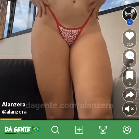
319
0
0
Alanzera
@alanzera