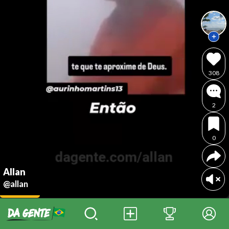
308
2
0
Allan
@allan