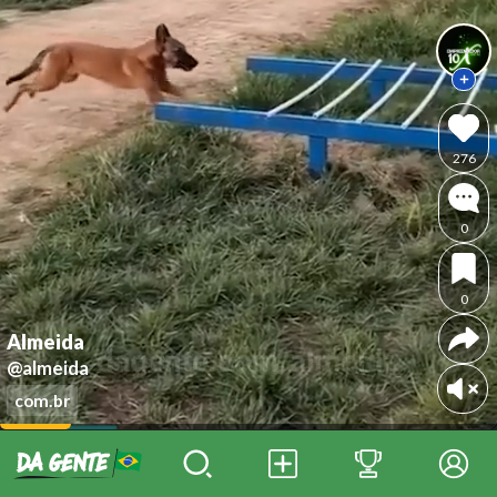
276
0
0
Almeida
@almeida
com.br