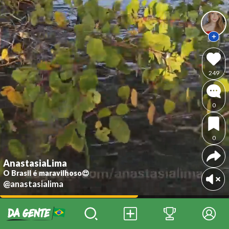
249
0
0
AnastasiaLima
O Brasil é maravilhoso😍
@anastasialima