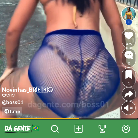
479
0
1
Novinhas_BR🇧🇷😏
🤍🤍🤍
@boss01
t.me