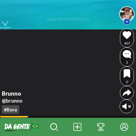
407
3
0
Brunno
@brunno
#Bora