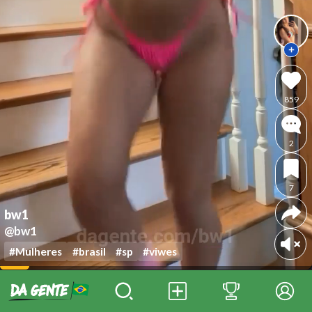
859
2
7
bw1
@bw1
#Mulheres
#brasil
#sp
#viwes