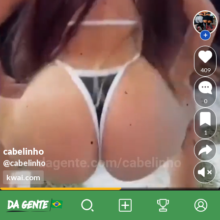
409
0
1
cabelinho
@cabelinho
kwai.com