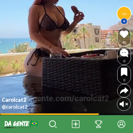
Ca
40
0
0
Carolcat2
@carolcat2