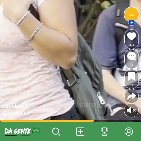
Ca
40
0
0
Carolcat2
@carolcat2