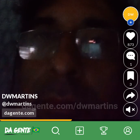
DW
873
1
3
DWMARTINS
@dwmartins
dagente.com