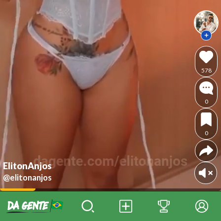
578
0
0
ElitonAnjos
@elitonanjos