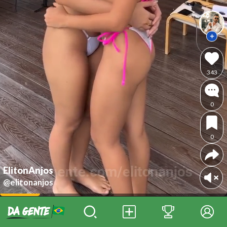
343
0
0
ElitonAnjos
@elitonanjos