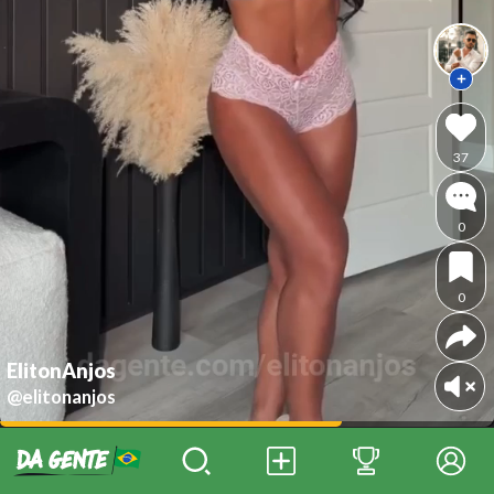
37
0
0
ElitonAnjos
@elitonanjos