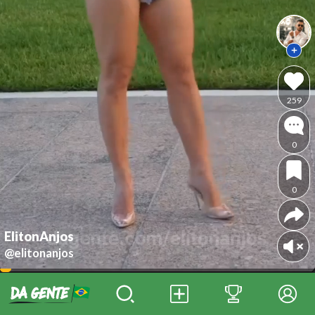
259
0
0
ElitonAnjos
@elitonanjos