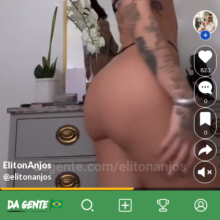
823
0
0
ElitonAnjos
@elitonanjos