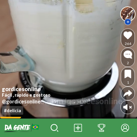
264
2
1
gordicesonline
Fácil , rápido e gostoso
@gordicesonline
#delicia