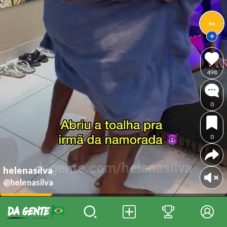
he
498
0
0
helenasilva
@helenasilva