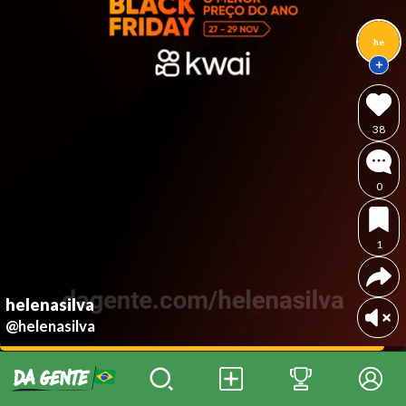
he
38
0
1
helenasilva
@helenasilva