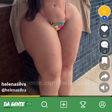
he
40
0
0
helenasilva
@helenasilva