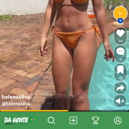
he
39
0
0
helenasilva
@helenasilva