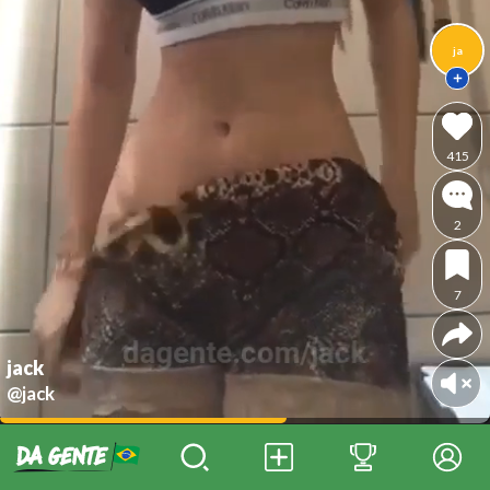
ja
415
2
7
jack
@jack