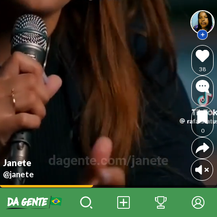
38
0
0
Janete
@janete