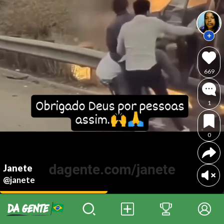
669
1
0
Janete
@janete