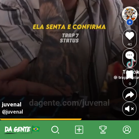
40
1
0
juvenal
@juvenal