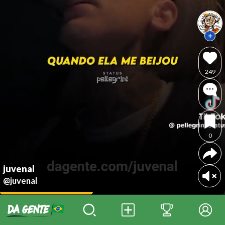
249
1
0
juvenal
@juvenal