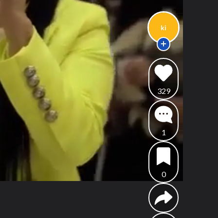
ki
329
1
0