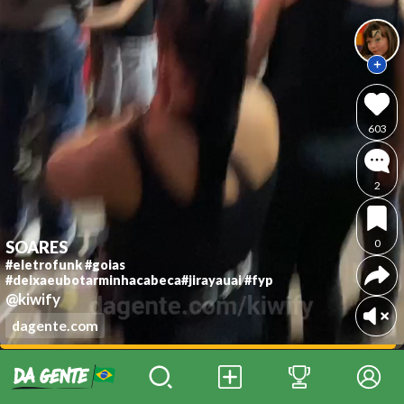
603
2
0
SOARES
#eletrofunk #goias
#deixaeubotarminhacabeca#jirayauai #fyp
@kiwify
dagente.com