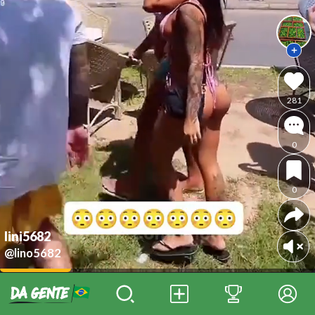
281
0
0
lini5682
@lino5682