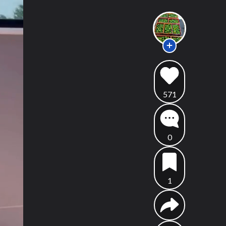
571
0
1