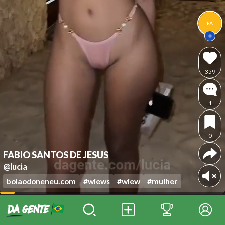
FA
359
1
0
FABIO SANTOS DE JESUS
@lucia
bolaodoneneu.com
#wiews
#wiew
#mulher