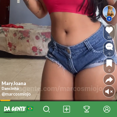
39
0
0
MaryJoana
Dancinha
@marcosmiojo