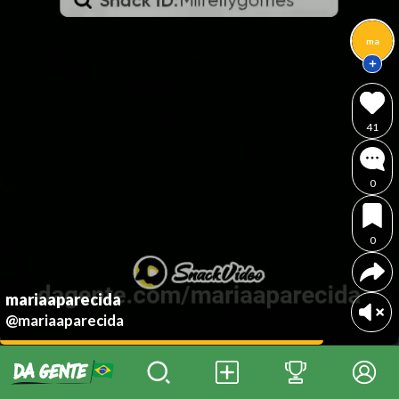
ma
41
0
0
mariaaparecida
@mariaaparecida