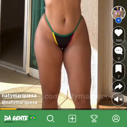
589
0
7
natymarquesa
@natymarquesa