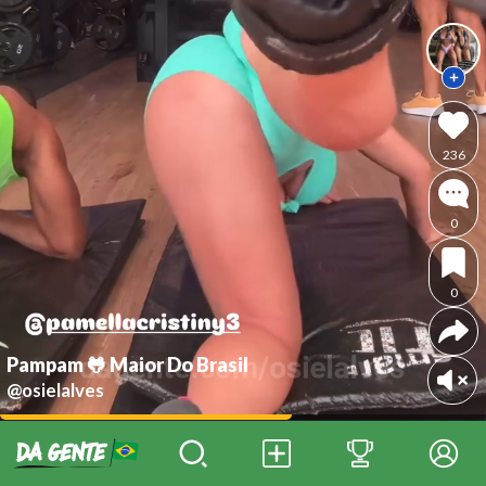
236
0
0
Pampam 🐸 Maior Do Brasil
@osielalves