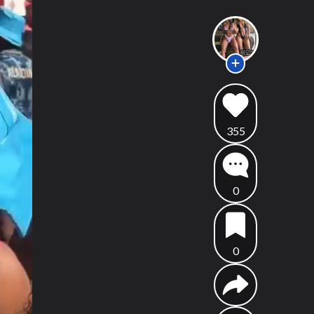
355
0
0