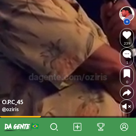
239
1
0
O.P.C_45
@oziris