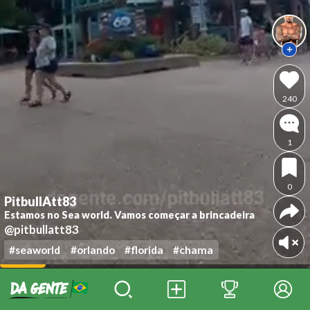
240
1
0
PitbullAtt83
Estamos no Sea world. Vamos começar a brincadeira
@pitbullatt83
#seaworld
#orlando
#florida
#chama