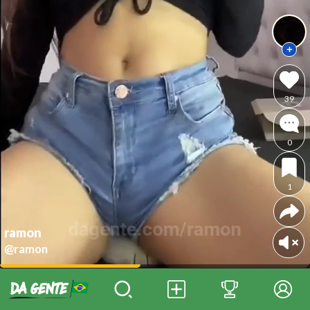
39
0
1
ramon
@ramon