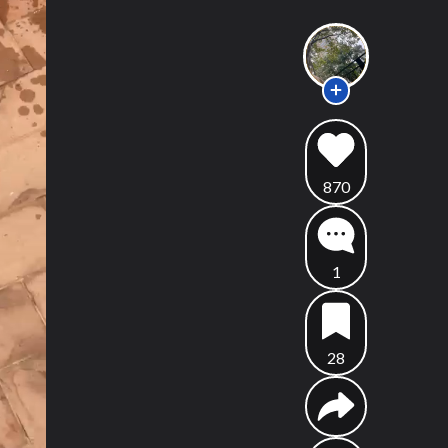
870
1
28