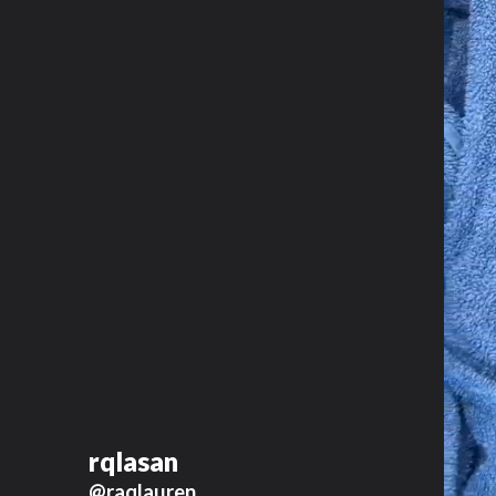
rqlasan
@raqlauren