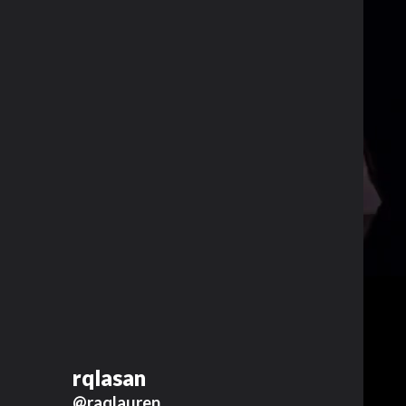
rqlasan
@raqlauren