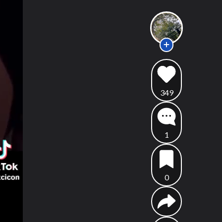
349
1
0