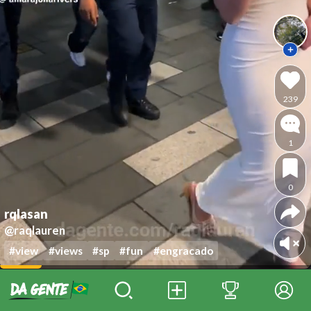
239
1
0
rqlasan
@raqlauren
#view
#views
#sp
#fun
#engracado