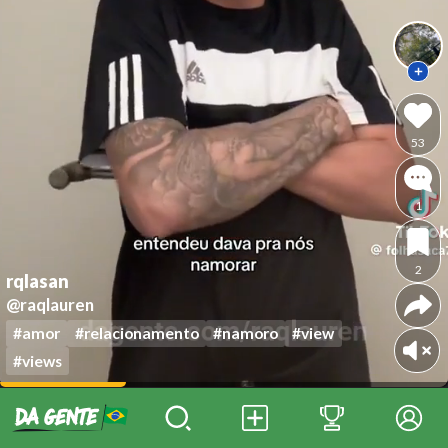
53
1
2
rqlasan
@raqlauren
#amor
#relacionamento
#namoro
#view
#views