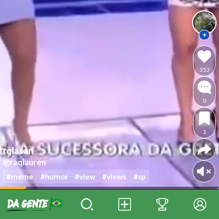
353
0
1
rqlasan
@raqlauren
#meme
#humor
#view
#views
#sp