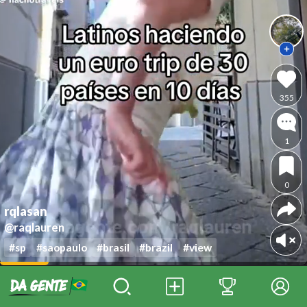
355
1
0
rqlasan
@raqlauren
#sp
#saopaulo
#brasil
#brazil
#view