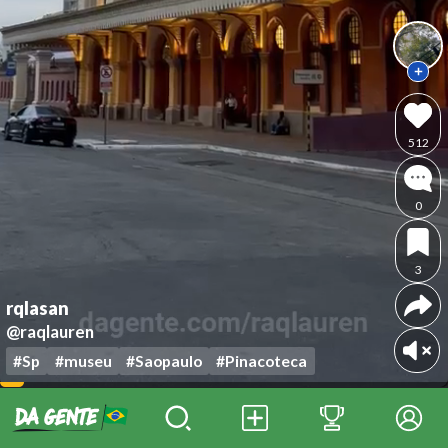
512
0
3
rqlasan
@raqlauren
#Sp
#museu
#Saopaulo
#Pinacoteca