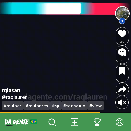
39
0
0
rqlasan
@raqlauren
#mulher
#mulheres
#sp
#saopaulo
#view