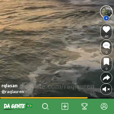
40
0
0
rqlasan
@raqlauren