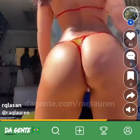
41
0
0
rqlasan
@raqlauren