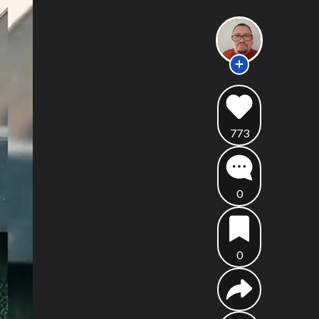
773
0
0